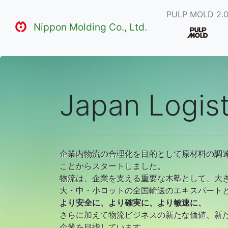
PULP MOLD 2.
Nippon Molding Co., Ltd.
Japan Logist
企業内物流の合理化を目的として原材料の調
ことからスタートしました。
物流は、企業を支える重要な木塾として、大
大・中・小ロットの全国輸送のエキスパート
より安全に、より確実に、より敏速に、
さらに加えて物流ビジネスの新たな価値、新
企業を目指しています。