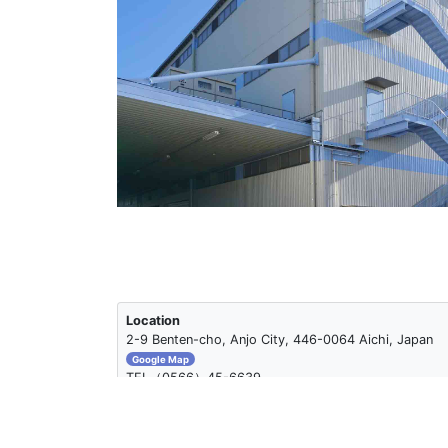
Location
2-9 Benten-cho, Anjo City, 446-0064 Aichi, Japan
Google Map
TEL（0566）45-6639