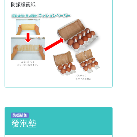
防振緩衝紙
防振措施
發泡墊