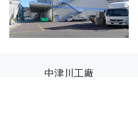
中津川工廠
（Taisei Co.，Ltd.）
HP:http://www.pmtaisei.co.jp