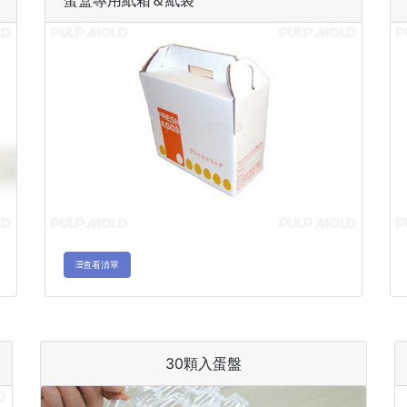
蛋盒專用紙箱＆紙袋
查看清單
30顆入蛋盤