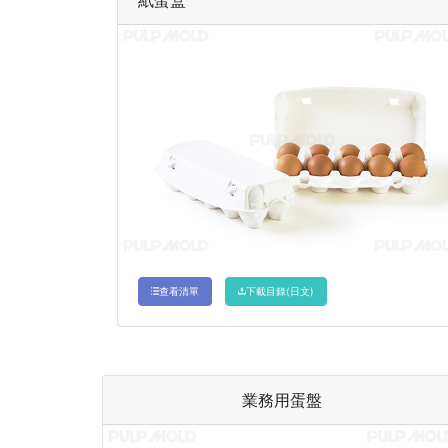
紙蛋盒
查看清單
下載目錄(日文)
業務用蛋盤