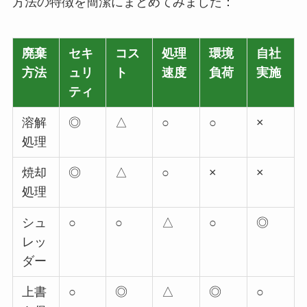
方法の特徴を簡潔にまとめてみました：
廃棄
セキ
コス
処理
環境
自社
方法
ュリ
ト
速度
負荷
実施
ティ
溶解
◎
△
○
○
×
処理
焼却
◎
△
○
×
×
処理
シュ
○
○
△
○
◎
レッ
ダー
上書
○
◎
△
◎
○